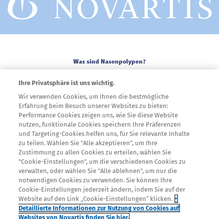
FOOTER COLUMN ONE
Was sind Nasenpolypen?
Behandlung
Ihre Privatsphäre ist uns wichtig.
FOOTER COLUMN TWO
Symptome
Wir verwenden Cookies, um Ihnen die bestmögliche
Erfahrung beim Besuch unserer Websites zu bieten:
Was Sie als Patient selbst tun können
FOOTER COLUMN THREE
Performance Cookies zeigen uns, wie Sie diese Website
Ursachen
nutzen, funktionale Cookies speichern Ihre Präferenzen
und Targeting-Cookies helfen uns, für Sie relevante Inhalte
Service
zu teilen. Wählen Sie "Alle akzeptieren", um Ihre
FOOTER COLUMN FOUR
Zustimmung zu allen Cookies zu erteilen, wählen Sie
Diagnose
"Cookie-Einstellungen", um die verschiedenen Cookies zu
verwalten, oder wählen Sie "Alle ablehnen", um nur die
Legal
notwendigen Cookies zu verwenden. Sie können Ihre
KONTAKT
Cookie-Einstellungen jederzeit ändern, indem Sie auf der
IMPRESSUM
Website auf den Link „Cookie-Einstellungen“ klicken.
•
Detaillierte Informationen zur Nutzung von Cookies auf
DATENSCHUTZ
Websites von Novartis finden Sie hier.