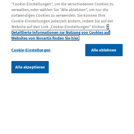
"Cookie-Einstellungen", um die verschiedenen Cookies zu
verwalten, oder wählen Sie "Alle ablehnen", um nur die
notwendigen Cookies zu verwenden. Sie können Ihre
Cookie-Einstellungen jederzeit ändern, indem Sie auf der
Website auf den Link „Cookie-Einstellungen“ klicken.
•
Detaillierte Informationen zur Nutzung von Cookies auf
Websites von Novartis finden Sie hier.
Cookie-Einstellungen
Alle ablehnen
FOOTER COLUMN ONE
Was sind Nasenpolypen?
Alle akzeptieren
Behandlung
FOOTER COLUMN TWO
Symptome
Was Sie als Patient selbst tun können
FOOTER COLUMN THREE
Ursachen
Service
FOOTER COLUMN FOUR
Diagnose