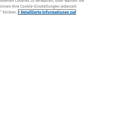
hiedenen Cookies zu verwalten, oder wählen Sie
önnen Ihre Cookie-Einstellungen jederzeit
“ klicken.
• Detaillierte Informationen zur
rtis
 COLUMN TWO
FOOTER COLUMN THREE
ome
Ursachen
 als Patient selbst tun können
Service
IMPRESSUM
DATENSCHUTZ
NUTZUNGSBEDINGUNGEN
Cookie