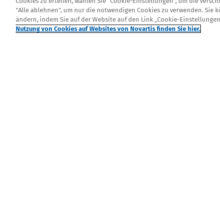
Cookies zu erteilen, wählen Sie "Cookie-Einstellungen", um die versc
"Alle ablehnen", um nur die notwendigen Cookies zu verwenden. Sie k
ändern, indem Sie auf der Website auf den Link „Cookie-Einstellungen
Nutzung von Cookies auf Websites von Novartis finden Sie hier.
Ein Service von Nova
FOOTER COLUMN ONE
FOOTER
Was sind Nasenpolypen?
Sympt
Behandlung
Was Sie
Legal
KONTAKT