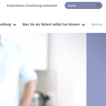
Utility Nav [Header]
Search
Erklärvideos: Einstellung Lesbarkeit
Ma
andlung
Was Sie als Patient selbst tun können
Service